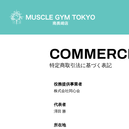
COURSE
コースについて
PRICE
料金案内
COMMERC
FLOOR MAP
施設案内
特定商取引法に基づく表記
ACCESS
アクセス
役務提供事業者
CONTACT
株式会社同心会
お問い合わせ
代表者
澤田 勝
所在地